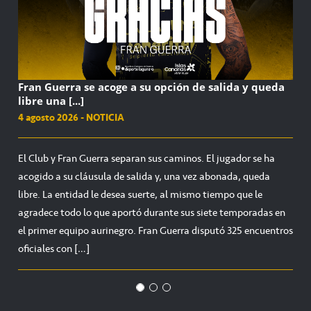
Finalizan los Campus CBC de verano con una amplia
Abiertas las inscripciones para las Escuelas CBC
Fran Guerra se acoge a su opción de salida y queda
participación
libre una [...]
31 julio 2026 - NOTICIA
1 agosto 2026 - NOTICIA
4 agosto 2026 - NOTICIA
El Club y Fran Guerra separan sus caminos. El jugador se ha
acogido a su cláusula de salida y, una vez abonada, queda
libre. La entidad le desea suerte, al mismo tiempo que le
agradece todo lo que aportó durante sus siete temporadas en
el primer equipo aurinegro. Fran Guerra disputó 325 encuentros
oficiales con […]