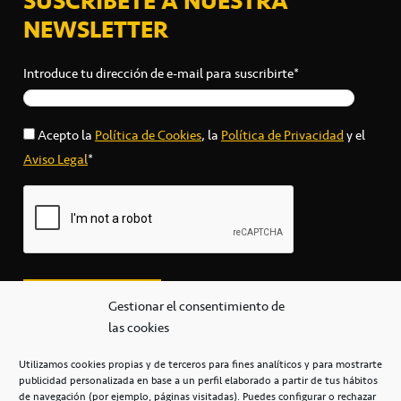
SUSCRÍBETE A NUESTRA
NEWSLETTER
Introduce tu dirección de e-mail para suscribirte*
Acepto la
Política de Cookies
, la
Política de Privacidad
y el
Aviso Legal
*
Gestionar el consentimiento de
las cookies
Utilizamos cookies propias y de terceros para fines analíticos y para mostrarte
publicidad personalizada en base a un perfil elaborado a partir de tus hábitos
secretaria@cbcanarias.es
de navegación (por ejemplo, páginas visitadas). Puedes configurar o rechazar