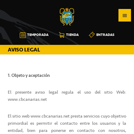
Saltar
Saltar
Saltar
a
al
a
la
contenido
la
navegación
principal
barra
CB
TEMPORADA
TIENDA
ENTRADAS
principal
lateral
CANARIAS
principal
AVISO LEGAL
1. Objeto y aceptación
El presente aviso legal regula el uso del sitio Web:
www.cbcanarias.net
El sitio web www.cbcanarias.net presta servicios cuyo objetivo
primordial es permitir el contacto entre los usuarios y la
entidad, bien para ponerse en contacto con nosotros,