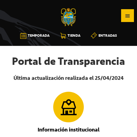
Saltar
Saltar
Saltar
a
al
a
la
contenido
la
navegación
principal
barra
CB
TEMPORADA
TIENDA
ENTRADAS
principal
lateral
CANARIAS
principal
Portal de Transparencia
Última actualización realizada el 25/04/2024
Información institucional