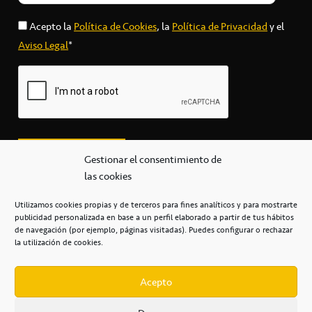
Acepto la
Política de Cookies
, la
Política de Privacidad
y el
Aviso Legal
*
Gestionar el consentimiento de
las cookies
Utilizamos cookies propias y de terceros para fines analíticos y para mostrarte
publicidad personalizada en base a un perfil elaborado a partir de tus hábitos
secretaria@cbcanarias.es
de navegación (por ejemplo, páginas visitadas). Puedes configurar o rechazar
+34 922 253 684
+34 922 315 909
la utilización de cookies.
C/Mercedes, s/n, Pabellón Insular de Tenerife Santiago Martín
Casa del Deporte / 38108 – La Laguna
Acepto