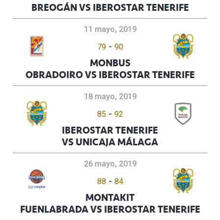
BREOGÁN VS IBEROSTAR TENERIFE
11 mayo, 2019
-
79
90
MONBUS
OBRADOIRO VS IBEROSTAR TENERIFE
18 mayo, 2019
-
85
92
IBEROSTAR TENERIFE
VS UNICAJA MÁLAGA
26 mayo, 2019
-
88
84
MONTAKIT
FUENLABRADA VS IBEROSTAR TENERIFE