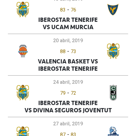
-
83
76
IBEROSTAR TENERIFE
VS UCAM MURCIA
20 abril, 2019
-
88
73
VALENCIA BASKET VS
IBEROSTAR TENERIFE
24 abril, 2019
-
79
72
IBEROSTAR TENERIFE
VS DIVINA SEGUROS JOVENTUT
27 abril, 2019
-
87
83