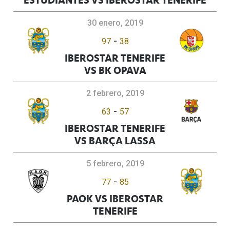
ESTUDIANTES VS IBEROSTAR TENERIFE
30 enero, 2019
-
97
38
IBEROSTAR TENERIFE
VS BK OPAVA
2 febrero, 2019
-
63
57
IBEROSTAR TENERIFE
VS BARÇA LASSA
5 febrero, 2019
-
77
85
PAOK VS IBEROSTAR
TENERIFE