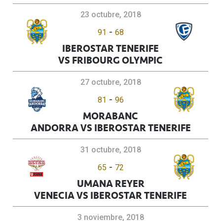
23 octubre, 2018
-
91
68
IBEROSTAR TENERIFE
VS FRIBOURG OLYMPIC
27 octubre, 2018
-
81
96
MORABANC
ANDORRA VS IBEROSTAR TENERIFE
31 octubre, 2018
-
65
72
UMANA REYER
VENECIA VS IBEROSTAR TENERIFE
3 noviembre, 2018