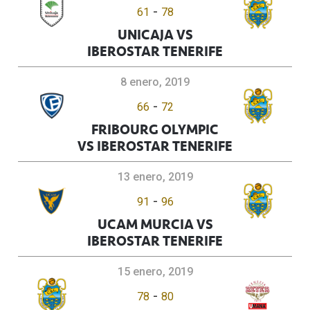
-
61
78
UNICAJA VS
IBEROSTAR TENERIFE
8 enero, 2019
-
66
72
FRIBOURG OLYMPIC
VS IBEROSTAR TENERIFE
13 enero, 2019
-
91
96
UCAM MURCIA VS
IBEROSTAR TENERIFE
15 enero, 2019
-
78
80