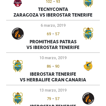
-
102
93
TECNYCONTA
ZARAGOZA VS IBEROSTAR TENERIFE
6 marzo, 2019
-
69
57
PROMITHEAS PATRAS
VS IBEROSTAR TENERIFE
10 marzo, 2019
-
86
90
IBEROSTAR TENERIFE
VS HERBALIFE GRAN CANARIA
13 marzo, 2019
-
79
57