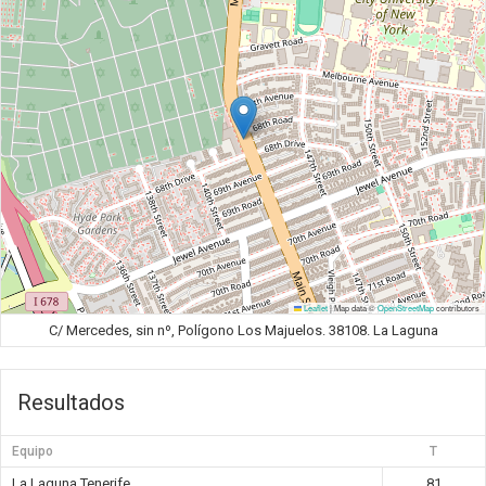
Leaflet
|
Map data ©
OpenStreetMap
contributors
C/ Mercedes, sin nº, Polígono Los Majuelos. 38108. La Laguna
Resultados
Equipo
T
La Laguna Tenerife
81