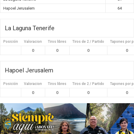
Hapoel Jerusalem
64
La Laguna Tenerife
Posición
Valoracion
Tiros libres
Tiros de 2 / Partido
Tapones por p
0
0
0
0
Hapoel Jerusalem
Posición
Valoracion
Tiros libres
Tiros de 2 / Partido
Tapones por p
0
0
0
0