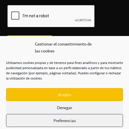
Gestionar el consentimiento de
las cookies
Utilizamos cookies propias y de terceros para fines analíticos y para mostrarte
publicidad personalizada en base a un perfil elaborado a partir de tus hábitos
secretaria@cbcanarias.es
de navegación (por ejemplo, páginas visitadas). Puedes configurar o rechazar
+34 922 253 684
+34 922 315 909
la utilización de cookies.
C/Mercedes, s/n, Pabellón Insular de Tenerife Santiago Martín
Casa del Deporte / 38108 – La Laguna
Acepto
Denegar
POLÍTICA DE PRIVACIDAD
/
POLÍTICA DE COOKIES
/
Preferencias
AVISO LEGAL
/
CONDICIONES