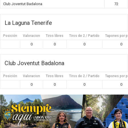
Club Joventut Badalona
72
La Laguna Tenerife
Posición
Valoracion
Tiros libres
Tiros de 2 / Partido
Tapones por p
0
0
0
0
Club Joventut Badalona
Posición
Valoracion
Tiros libres
Tiros de 2 / Partido
Tapones por p
0
0
0
0