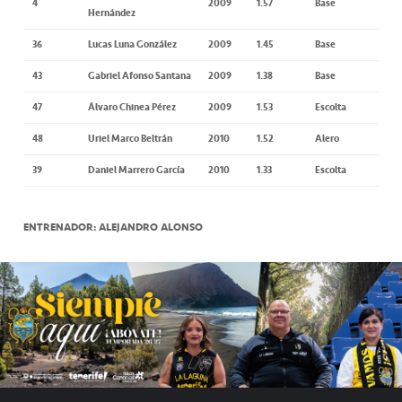
4
2009
1.57
Base
Hernández
36
Lucas Luna González
2009
1.45
Base
43
Gabriel Afonso Santana
2009
1.38
Base
47
Álvaro Chinea Pérez
2009
1.53
Escolta
48
Uriel Marco Beltrán
2010
1.52
Alero
39
Daniel Marrero García
2010
1.33
Escolta
ENTRENADOR: ALEJANDRO ALONSO