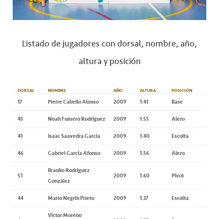
Listado de jugadores con dorsal, nombre, año,
altura y posición
DORSAL
NOMBRE
AÑO
ALTURA
POSICIÓN
17
Pierre Cabello Alonso
2009
1.41
Base
45
Noah Fumero Rodríguez
2009
1.55
Alero
41
Isaac Saavedra García
2009
1.40
Escolta
46
Gabriel García Afonso
2009
1.56
Alero
Braulio Rodríguez
51
2009
1.60
Pívot
González
44
Mario Negrín Prieto
2009
1.37
Escolta
Víctor Moreno