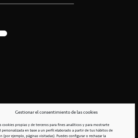
Gestionar el consentimiento de las cookies
s cookies propias y de terceros para fines analíticos y para mostrarte
d personalizada en base a un perfil elaborado a partir de tus hábitos de
n (por ejemplo, páginas visitadas). Puedes configurar o rechazar la