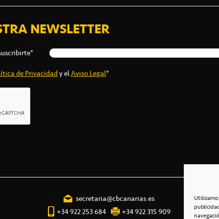
STRA NEWSLETTER
suscribirte*
ítica de Privacidad
y el
Aviso Legal
*
secretaria@cbcanarias.es
Utilizamo
publicida
+34 922 253 684
+34 922 315 909
navegació