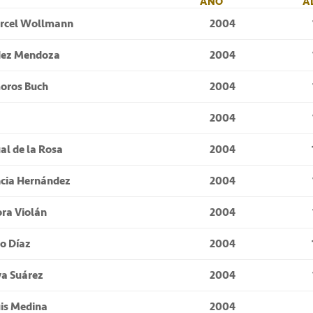
AÑO
A
árcel Wollmann
2004
dez Mendoza
2004
oros Buch
2004
2004
l de la Rosa
2004
ncia Hernández
2004
ra Violán
2004
o Díaz
2004
a Suárez
2004
uis Medina
2004