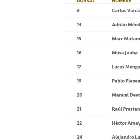
DORSAL
NOMBRE
6
Carlos Varc
14
Adrián Mén
15
Marc Matam
16
Musa Janha
17
Lucas Mengua
19
Pablo Plase
20
Manuel Devo
21
Raúl Prestan
22
Héctor Amay
24
Alejandro L