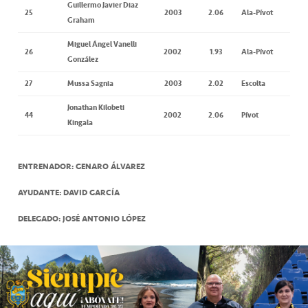
Guillermo Javier Diaz
25
2003
2.06
Ala-Pívot
Graham
Miguel Ángel Vanelli
26
2002
1.93
Ala-Pívot
González
27
Mussa Sagnia
2003
2.02
Escolta
Jonathan Kilobeti
44
2002
2.06
Pívot
Kingala
ENTRENADOR: GENARO ÁLVAREZ
AYUDANTE: DAVID GARCÍA
DELEGADO: JOSÉ ANTONIO LÓPEZ