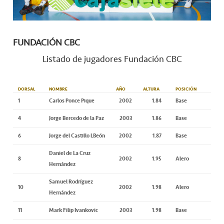
FUNDACIÓN CBC
Listado de jugadores Fundación CBC
DORSAL
NOMBRE
AÑO
ALTURA
POSICIÓN
1
Carlos Ponce Pique
2002
1.84
Base
4
Jorge Bercedo de la Paz
2003
1.86
Base
6
Jorge del Castillo LBeón
2002
1.87
Base
Daniel de La Cruz
8
2002
1.95
Alero
Hernández
Samuel Rodríguez
10
2002
1.98
Alero
Hernández
11
Mark Filip Ivankovic
2003
1.98
Base