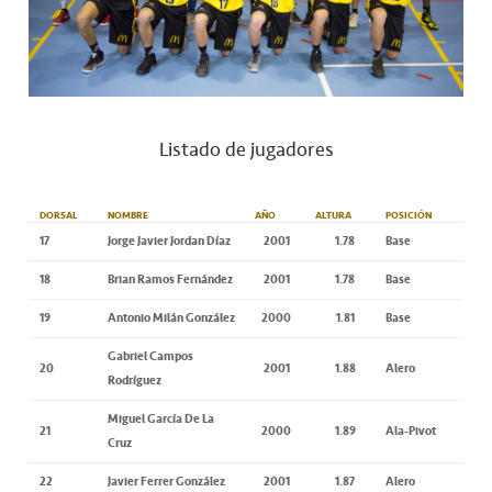
Listado de jugadores
DORSAL
NOMBRE
AÑO
ALTURA
POSICIÓN
17
Jorge Javier Jordan Díaz
2001
1.78
Base
18
Brian Ramos Fernández
2001
1.78
Base
19
Antonio Milán González
2000
1.81
Base
Gabriel Campos
20
2001
1.88
Alero
Rodríguez
Miguel García De La
21
2000
1.89
Ala-Pivot
Cruz
22
Javier Ferrer González
2001
1.87
Alero