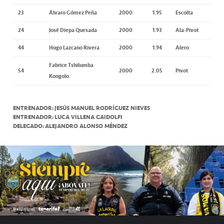
23
Álvaro Gómez Peña
2000
1.95
Escolta
24
José Diepa Quesada
2000
1.93
Ala-Pivot
44
Hugo Lazcano Rivera
2000
1.94
Alero
Fabrice Tshilumba
54
2000
2.05
Pivot
Kongolo
ENTRENADOR: JESÚS MANUEL RODRÍGUEZ NIEVES
ENTRENADOR: LUCA VILLENA GAIDOLFI
DELEGADO: ALEJANDRO ALONSO MÉNDEZ