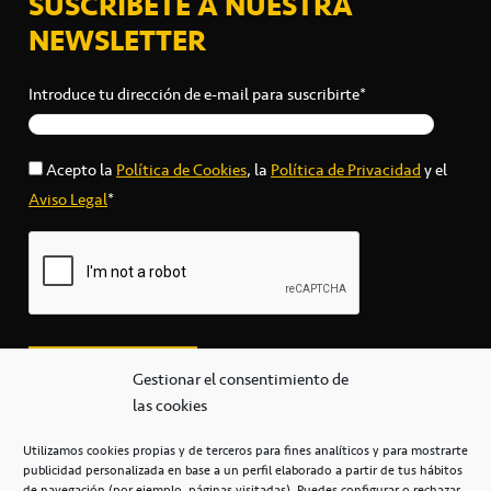
SUSCRÍBETE A NUESTRA
NEWSLETTER
Introduce tu dirección de e-mail para suscribirte*
Acepto la
Política de Cookies
, la
Política de Privacidad
y el
Aviso Legal
*
Gestionar el consentimiento de
las cookies
Utilizamos cookies propias y de terceros para fines analíticos y para mostrarte
publicidad personalizada en base a un perfil elaborado a partir de tus hábitos
secretaria@cbcanarias.es
de navegación (por ejemplo, páginas visitadas). Puedes configurar o rechazar