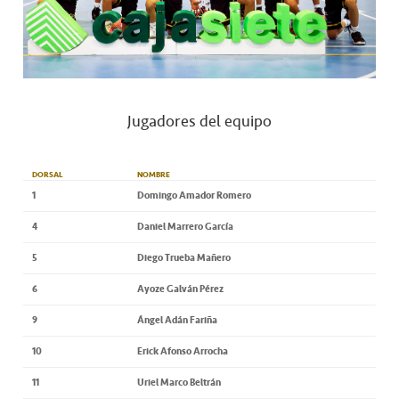
Jugadores del equipo
DORSAL
NOMBRE
1
Domingo Amador Romero
4
Daniel Marrero García
5
Diego Trueba Mañero
6
Ayoze Galván Pérez
9
Ángel Adán Fariña
10
Erick Afonso Arrocha
11
Uriel Marco Beltrán