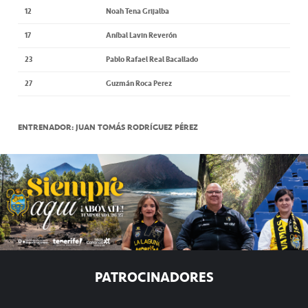
12
Noah Tena Grijalba
17
Aníbal Lavin Reverón
23
Pablo Rafael Real Bacallado
27
Guzmán Roca Perez
ENTRENADOR: JUAN TOMÁS RODRÍGUEZ PÉREZ
PATROCINADORES