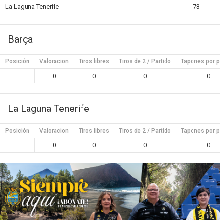
La Laguna Tenerife
73
Barça
Posición
Valoracion
Tiros libres
Tiros de 2 / Partido
Tapones por p
0
0
0
0
La Laguna Tenerife
Posición
Valoracion
Tiros libres
Tiros de 2 / Partido
Tapones por p
0
0
0
0