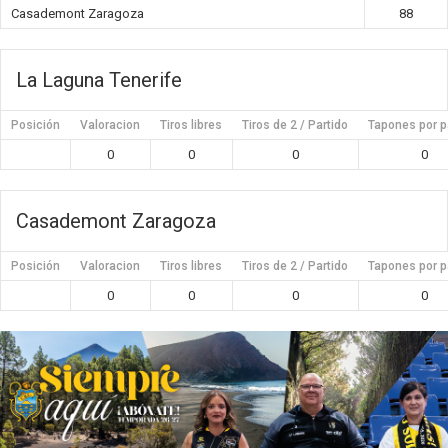
Casademont Zaragoza
88
La Laguna Tenerife
Posición
Valoracion
Tiros libres
Tiros de 2 / Partido
Tapones por p
0
0
0
0
Casademont Zaragoza
Posición
Valoracion
Tiros libres
Tiros de 2 / Partido
Tapones por p
0
0
0
0