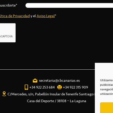
suscribirte*
ítica de Privacidad
y el
Aviso Legal
*
secretaria@cbcanarias.es
Utilizamo
publicida
+34 922 253 684
+34 922 315 909
navegació
C/Mercedes, s/n, Pabellón Insular de Tenerife Santiago Martín
utilizació
Casa del Deporte / 38108 – La Laguna