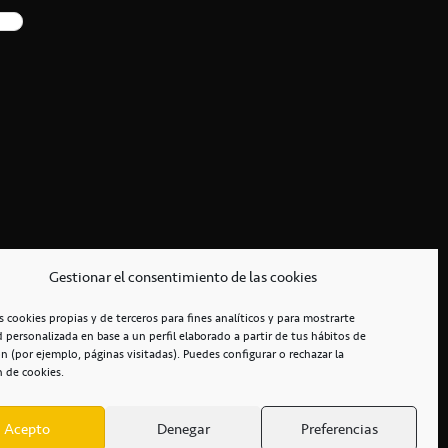
Gestionar el consentimiento de las cookies
s cookies propias y de terceros para fines analíticos y para mostrarte
d personalizada en base a un perfil elaborado a partir de tus hábitos de
n (por ejemplo, páginas visitadas). Puedes configurar o rechazar la
n de cookies.
Acepto
Denegar
Preferencias