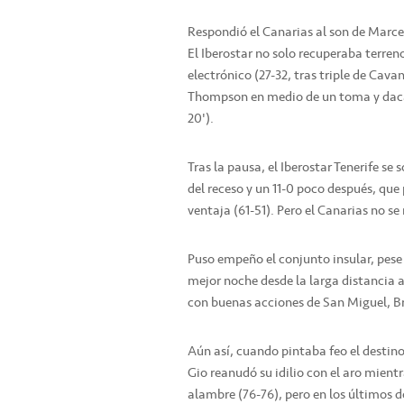
Respondió el Canarias al son de Marce
El Iberostar no solo recuperaba terren
electrónico (27-32, tras triple de Ca
Thompson en medio de un toma y daca s
20').
Tras la pausa, el Iberostar Tenerife se
del receso y un 11-0 poco después, que
ventaja (61-51). Pero el Canarias no se 
Puso empeño el conjunto insular, pese a
mejor noche desde la larga distancia a
con buenas acciones de San Miguel, Br
Aún así, cuando pintaba feo el destino 
Gio reanudó su idilio con el aro mientr
alambre (76-76), pero en los últimos d