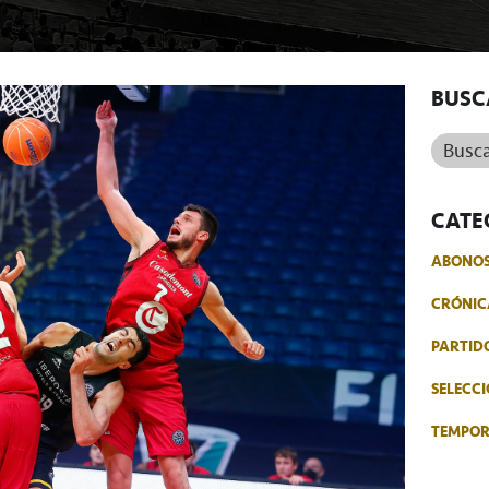
BUSC
Buscar.
CATE
ABONO
CRÓNIC
PARTID
SELECCI
TEMPO