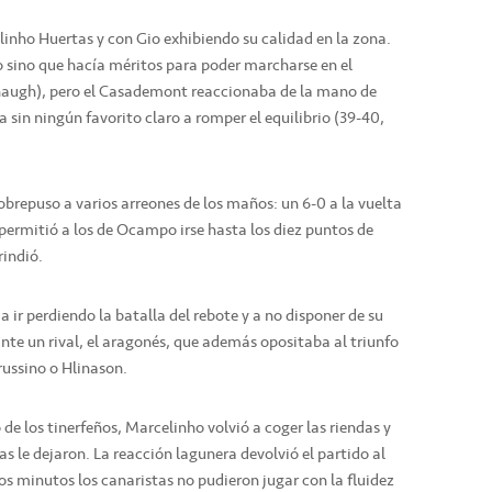
linho Huertas y con Gio exhibiendo su calidad en la zona.
o sino que hacía méritos para poder marcharse en el
vanaugh), pero el Casademont reaccionaba de la mano de
in ningún favorito claro a romper el equilibrio (39-40,
 sobrepuso a varios arreones de los maños: un 6-0 a la vuelta
 permitió a los de Ocampo irse hasta los diez puntos de
rindió.
 ir perdiendo la batalla del rebote y a no disponer de su
nte un rival, el aragonés, que además opositaba al triunfo
ussino o Hlinason.
de los tinerfeños, Marcelinho volvió a coger las riendas y
as le dejaron. La reacción lagunera devolvió el partido al
os minutos los canaristas no pudieron jugar con la fluidez