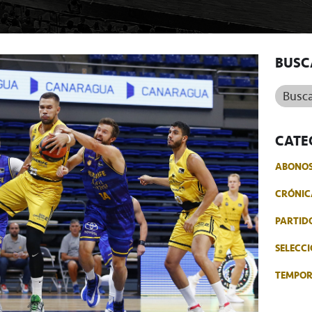
BUSC
Buscar.
CATE
ABONO
CRÓNIC
PARTID
SELECCI
TEMPO