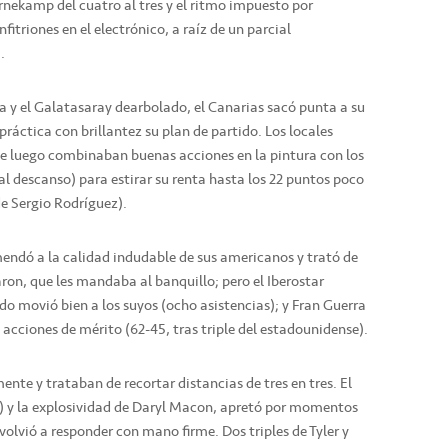
nekamp del cuatro al tres y el ritmo impuesto por
itriones en el electrónico, a raíz de un parcial
.
ra y el Galatasaray dearbolado, el Canarias sacó punta a su
 práctica con brillantez su plan de partido. Los locales
ue luego combinaban buenas acciones en la pintura con los
 al descanso) para estirar su renta hasta los 22 puntos poco
de Sergio Rodríguez).
mendó a la calidad indudable de sus americanos y trató de
aron, que les mandaba al banquillo; pero el Iberostar
ldo movió bien a los suyos (ocho asistencias); y Fran Guerra
acciones de mérito (62-45, tras triple del estadounidense).
mente y trataban de recortar distancias de tres en tres. El
75) y la explosividad de Daryl Macon, apretó por momentos
volvió a responder con mano firme. Dos triples de Tyler y