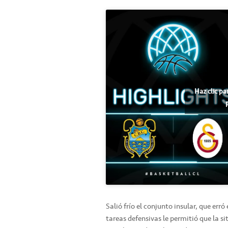
Haz clic pa
Salió frío el conjunto insular, que err
tareas defensivas le permitió que la si