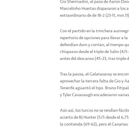
Gio Shermadini, el paso de Aaron Door
Marcelinho Huertas dispararon a los anf
extraordinario de de 18-2 (23-11, min.11)
Con el partido en la trinchera aurineg
repertorio de opciones para llevar a la
defendían duro y corrían; al tiempo q
chispazos desde el triple de Salin (4/5
antes del descanso (45-23, tras triple 
Tras la pausa, el Galatasaray se enco
aprovechar la tercera falta de Gio y A
Tenerife aguantó el tipo. Bruno Fitipa
y Tyler Cavanaugh encadenaron varias 
Aún así, los turcos no se rendían fácil
acierto de RJ Hunter (5/5 desde el 6,
la contienda (69-62), pero el Canarias 