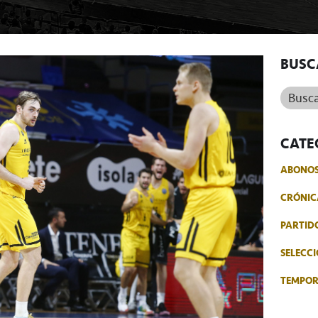
BUSC
Buscar.
CATE
ABONO
CRÓNIC
PARTID
SELECCI
TEMPO