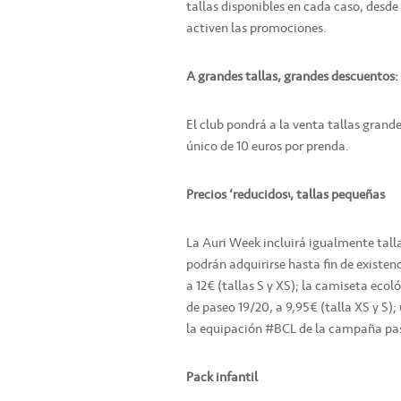
tallas disponibles en cada caso, desde 
activen las promociones.
A grandes tallas, grandes descuentos: 
El club pondrá a la venta tallas grand
único de 10 euros por prenda.
Precios ‘reducidos’, tallas pequeñas
La Auri Week incluirá igualmente talla
podrán adquirirse hasta fin de existenc
a 12€ (tallas S y XS); la camiseta ecol
de paseo 19/20, a 9,95€ (talla XS y S); 
la equipación #BCL de la campaña pasa
Pack infantil