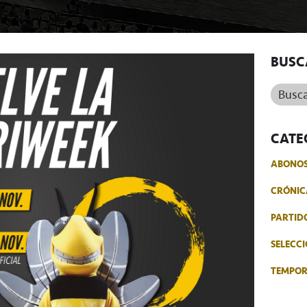
BUSC
Buscar.
CATE
ABONO
CRÓNIC
PARTID
SELECCI
TEMPO