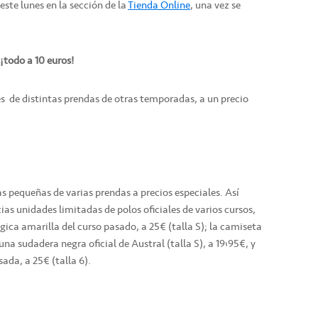
este lunes en la sección de la
Tienda Online
, una vez se
¡todo a 10 euros!
es de distintas prendas de otras temporadas, a un precio
s pequeñas de varias prendas a precios especiales. Así
ias unidades limitadas de polos oficiales de varios cursos,
ógica amarilla del curso pasado, a 25€ (talla S); la camiseta
una sudadera negra oficial de Austral (talla S), a 19’95€, y
da, a 25€ (talla 6).