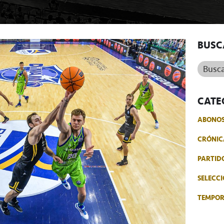
BUSC
Buscar.
CATE
ABONO
CRÓNIC
PARTID
SELECCI
TEMPO