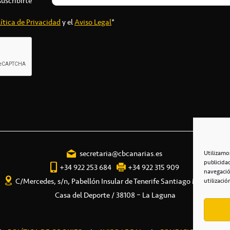
suscribirte*
ítica de Privacidad
y el
Aviso Legal
*
secretaria@cbcanarias.es
Utilizamo
publicida
+34 922 253 684
+34 922 315 909
navegació
C/Mercedes, s/n, Pabellón Insular de Tenerife Santiago Martín
utilizació
Casa del Deporte / 38108 – La Laguna