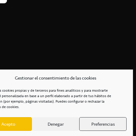
Gestionar el consentimiento de las cookies
s cookies propias y de terceros para fines analíticos y para mostrarte
d personalizada en base a un perfil elaborado a partir de tus hábitos de
n (por ejemplo, páginas visitadas). Puedes configurar o rechazar la
n de cookies.
Acepto
Denegar
Preferencias