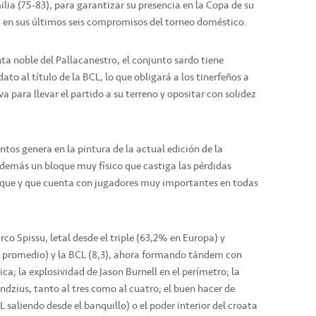
lia (75-83), para garantizar su presencia en la Copa de su
ia en sus últimos seis compromisos del torneo doméstico.
nta noble del Pallacanestro, el conjunto sardo tiene
to al título de la BCL, lo que obligará a los tinerfeños a
va para llevar el partido a su terreno y opositar con solidez
ntos genera en la pintura de la actual edición de la
demás un bloque muy físico que castiga las pérdidas
que y que cuenta con jugadores muy importantes en todas
rco Spissu, letal desde el triple (63,2% en Europa) y
e promedio) y la BCL (8,3), ahora formando tándem con
ica; la explosividad de Jason Burnell en el perímetro; la
zius, tanto al tres como al cuatro; el buen hacer de
saliendo desde el banquillo) o el poder interior del croata