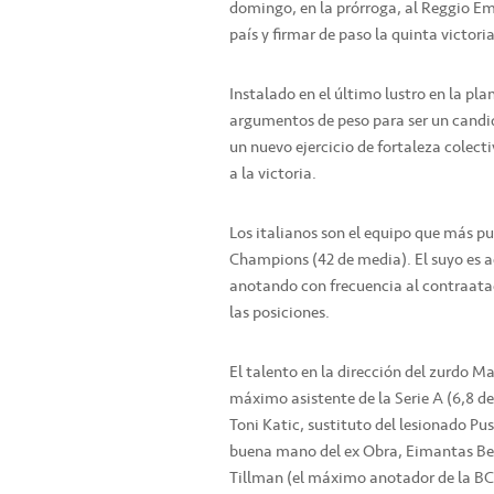
domingo, en la prórroga, al Reggio Emi
país y firmar de paso la quinta victor
Instalado en el último lustro en la pla
argumentos de peso para ser un candida
un nuevo ejercicio de fortaleza colecti
a la victoria.
Los italianos son el equipo que más pu
Champions (42 de media). El suyo es a
anotando con frecuencia al contraata
las posiciones.
El talento en la dirección del zurdo Ma
máximo asistente de la Serie A (6,8 d
Toni Katic, sustituto del lesionado Pus
buena mano del ex Obra, Eimantas Bend
Tillman (el máximo anotador de la BCL 