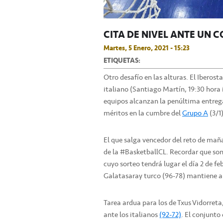
CITA DE NIVEL ANTE UN
Martes, 5 Enero, 2021 - 15:23
ETIQUETAS:
Otro desafío en las alturas. El Iberost
italiano (Santiago Martín, 19:30 hor
equipos alcanzan la penúltima entrega
méritos en la cumbre del
Grupo A
(3/1)
El que salga vencedor del reto de mañ
de la #BasketballCL. Recordar que son 
cuyo sorteo tendrá lugar el día 2 de fe
Galatasaray turco (96-78) mantiene a
Tarea ardua para los de Txus Vidorreta
ante los italianos
(92-72)
. El conjunto