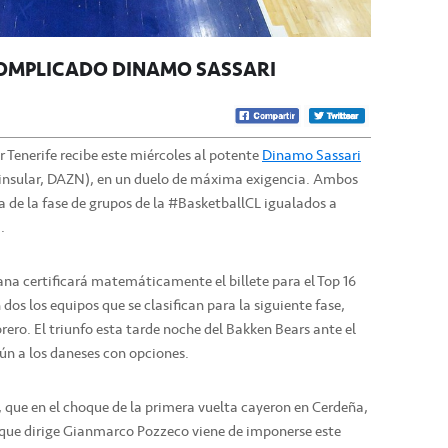
 COMPLICADO DINAMO SASSARI
ar Tenerife recibe este miércoles al potente
Dinamo Sassari
a insular, DAZN), en un duelo de máxima exigencia. Ambos
 de la fase de grupos de la #BasketballCL igualados a
.
ana certificará matemáticamente el billete para el Top 16
dos los equipos que se clasifican para la siguiente fase,
brero. El triunfo esta tarde noche del Bakken Bears ante el
ún a los daneses con opciones.
, que en el choque de la primera vuelta cayeron en Cerdeña,
 que dirige Gianmarco Pozzeco viene de imponerse este