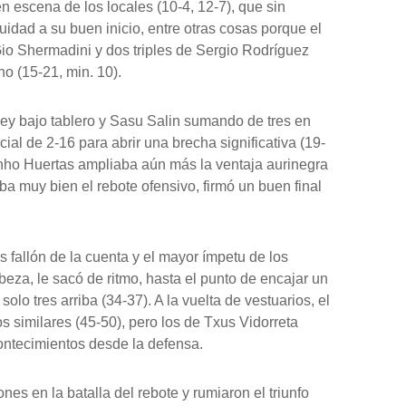
n escena de los locales (10-4, 12-7), que sin
idad a su buen inicio, entre otras cosas porque el
Gio Shermadini y dos triples de Sergio Rodríguez
no (15-21, min. 10).
ey bajo tablero y Sasu Salin sumando de tres en
rcial de 2-16 para abrir una brecha significativa (19-
linho Huertas ampliaba aún más la ventaja aurinegra
ba muy bien el rebote ofensivo, firmó un buen final
fallón de la cuenta y el mayor ímpetu de los
beza, le sacó de ritmo, hasta el punto de encajar un
solo tres arriba (34-37). A la vuelta de vestuarios, el
s similares (45-50), pero los de Txus Vidorreta
contecimientos desde la defensa.
nes en la batalla del rebote y rumiaron el triunfo