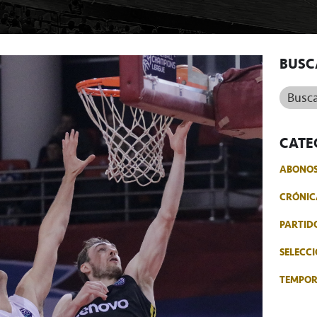
BUSC
Buscar.
CATE
ABONO
CRÓNIC
PARTID
SELECCI
TEMPO