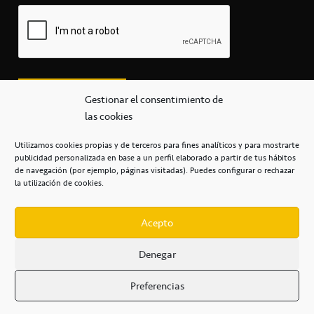
Gestionar el consentimiento de
las cookies
Utilizamos cookies propias y de terceros para fines analíticos y para mostrarte
publicidad personalizada en base a un perfil elaborado a partir de tus hábitos
secretaria@cbcanarias.es
de navegación (por ejemplo, páginas visitadas). Puedes configurar o rechazar
+34 922 253 684
+34 922 315 909
la utilización de cookies.
C/Mercedes, s/n, Pabellón Insular de Tenerife Santiago Martín
Casa del Deporte / 38108 – La Laguna
Acepto
Denegar
POLÍTICA DE PRIVACIDAD
/
POLÍTICA DE COOKIES
/
Preferencias
AVISO LEGAL
/
CONDICIONES
COMERCIALES
/
ACCESIBILIDAD