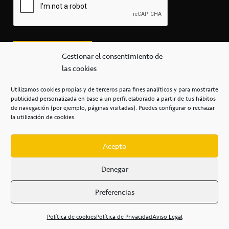
Gestionar el consentimiento de
las cookies
Utilizamos cookies propias y de terceros para fines analíticos y para mostrarte
publicidad personalizada en base a un perfil elaborado a partir de tus hábitos
secretaria@cbcanarias.es
de navegación (por ejemplo, páginas visitadas). Puedes configurar o rechazar
+34 922 253 684
+34 922 315 909
la utilización de cookies.
C/Mercedes, s/n, Pabellón Insular de Tenerife Santiago Martín
Casa del Deporte / 38108 – La Laguna
Acepto
Denegar
POLÍTICA DE PRIVACIDAD
/
POLÍTICA DE COOKIES
/
Preferencias
AVISO LEGAL
/
CONDICIONES
COMERCIALES
/
ACCESIBILIDAD
Política de cookies
Política de Privacidad
Aviso Legal