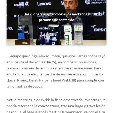
Haz clic para aceptar cookies de marketing y
permitir este contenido
El equipo que dirige Álex Mumbrú, que este viernes noche cayó
en su visita al Baskonia (114-75), en competición europea,
tratará como sea de redimirse y recuperar sensaciones. Para
ello tendrá que elegir entre dos de sus tres extracomunitarios
(Jasiel Rivero, Derek Harper y Jared Webb III) para cumplir con
la normativa de cupos.
Actualmente es la de Webb la ficha desactivada; mientras que
podría retornar a la convocatoria, tras una larga y grave lesión
de rodilla, el base islandés Martin Hermannsson, ya con el alta