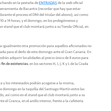
inchando en la pestaña de
ENTRADAS
de la web oficial
herramienta de Bacantix (recordar que hay que estar
durante el proceso el DNI del titular del abono); así como
de 10 a 14 horas; y el domingo, en los prolegómenos y
 un stand que el club montará junto a su Tienda Oficial, en
ha igualmente otra promoción para aquellos aficionados no
da para el derbi de este domingo ante el Gran Canaria. En
podrán adquirir localidades al precio único de 8 euros para
 fin de existencias
, en los sectores H, I, J, K y L de la Grada
ca y los interesados podrán acogerse a la misma,
te domingo en la taquilla del Santiago Martín entre las
ido; así como en el stand que el club montará junto a su
e el Granca, en el anillo interior, frente a la cafetería.