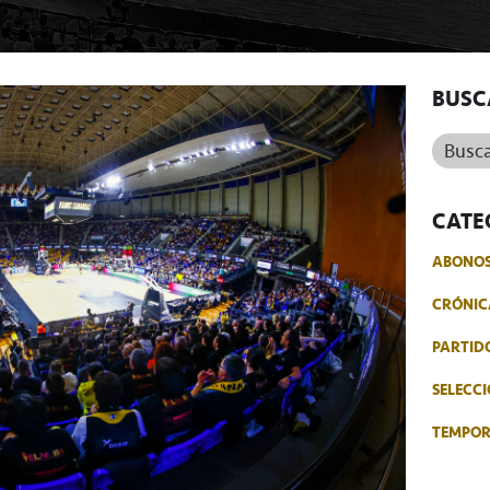
BUSC
Buscar.
CATE
ABONO
CRÓNIC
PARTID
SELECCI
TEMPO