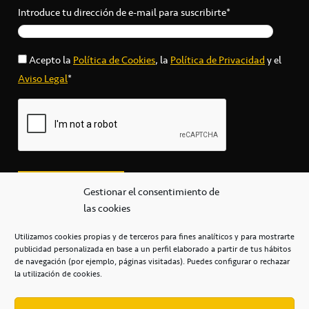
Introduce tu dirección de e-mail para suscribirte*
Acepto la
Política de Cookies
, la
Política de Privacidad
y el
Aviso Legal
*
Gestionar el consentimiento de
las cookies
Utilizamos cookies propias y de terceros para fines analíticos y para mostrarte
publicidad personalizada en base a un perfil elaborado a partir de tus hábitos
secretaria@cbcanarias.es
de navegación (por ejemplo, páginas visitadas). Puedes configurar o rechazar
+34 922 253 684
+34 922 315 909
la utilización de cookies.
C/Mercedes, s/n, Pabellón Insular de Tenerife Santiago Martín