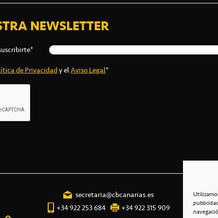
STRA NEWSLETTER
suscribirte*
ítica de Privacidad
y el
Aviso Legal
*
secretaria@cbcanarias.es
Utilizamo
publicida
+34 922 253 684
+34 922 315 909
navegació