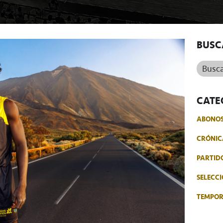
BUSC
Buscar.
CATE
ABONO
CRÓNIC
PARTID
SELECCI
TEMPO