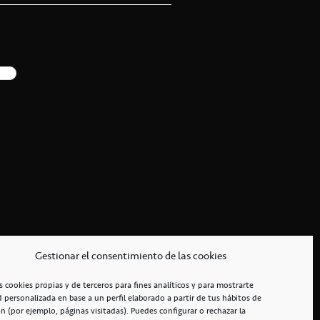
Gestionar el consentimiento de las cookies
s cookies propias y de terceros para fines analíticos y para mostrarte
d personalizada en base a un perfil elaborado a partir de tus hábitos de
n (por ejemplo, páginas visitadas). Puedes configurar o rechazar la