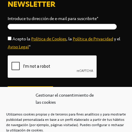
NEWSLETTER
Introduce tu dirección de e-mail para suscribirte*
Acepto la
Política de Cookies
, la
Política de Privacidad
y el
Aviso Legal
*
Gestionar el consentimiento de
las cookies
Utilizamos cookies propias y de terceros para fines analíticos y para mostrarte
publicidad personalizada en base a un perfil elaborado a partir de tus hábitos
secretaria@cbcanarias.es
de navegación (por ejemplo, páginas visitadas). Puedes configurar o rechazar
+34 922 253 684
+34 922 315 909
la utilización de cookies.