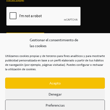
Gestionar el consentimiento de
las cookies
Utilizamos cookies propias y de terceros para fines analíticos y para mostrarte
publicidad personalizada en base a un perfil elaborado a partir de tus hábitos
secretaria@cbcanarias.es
de navegación (por ejemplo, páginas visitadas). Puedes configurar o rechazar
+34 922 253 684
+34 922 315 909
la utilización de cookies.
C/Mercedes, s/n, Pabellón Insular de Tenerife Santiago Martín
Casa del Deporte / 38108 – La Laguna
Acepto
Denegar
POLÍTICA DE PRIVACIDAD
/
POLÍTICA DE COOKIES
/
Preferencias
AVISO LEGAL
/
CONDICIONES