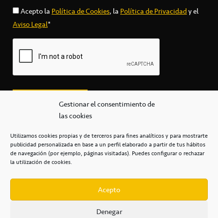
Acepto la
Política de Cookies
, la
Política de Privacidad
y el
Aviso Legal
*
Gestionar el consentimiento de
las cookies
Utilizamos cookies propias y de terceros para fines analíticos y para mostrarte
publicidad personalizada en base a un perfil elaborado a partir de tus hábitos
secretaria@cbcanarias.es
de navegación (por ejemplo, páginas visitadas). Puedes configurar o rechazar
+34 922 253 684
+34 922 315 909
la utilización de cookies.
C/Mercedes, s/n, Pabellón Insular de Tenerife Santiago Martín
Casa del Deporte / 38108 – La Laguna
Acepto
Denegar