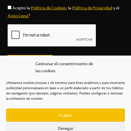
Acepto la
Política de Cookies
, la
Política de Privacidad
y el
Aviso Legal
*
Gestionar el consentimiento de
las cookies
Utilizamos cookies propias y de terceros para fines analíticos y para mostrarte
publicidad personalizada en base a un perfil elaborado a partir de tus hábitos
secretaria@cbcanarias.es
de navegación (por ejemplo, páginas visitadas). Puedes configurar o rechazar
+34 922 253 684
+34 922 315 909
la utilización de cookies.
C/Mercedes, s/n, Pabellón Insular de Tenerife Santiago Martín
Casa del Deporte / 38108 – La Laguna
Acepto
Denegar