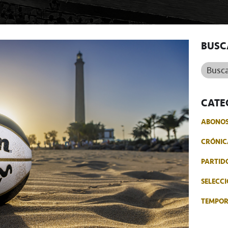
BUSC
Buscar.
CATE
ABONO
CRÓNIC
PARTID
SELECCI
TEMPO