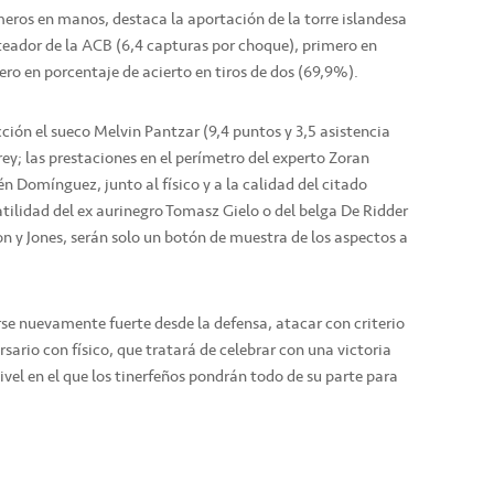
eros en manos, destaca la aportación de la torre islandesa
eador de la ACB (6,4 capturas por choque), primero en
cero en porcentaje de acierto en tiros de dos (69,9%).
ción el sueco Melvin Pantzar (9,4 puntos y 3,5 asistencia
ey; las prestaciones en el perímetro del experto Zoran
 Domínguez, junto al físico y a la calidad del citado
ilidad del ex aurinegro Tomasz Gielo o del belga De Ridder
son y Jones, serán solo un botón de muestra de los aspectos a
rse nuevamente fuerte desde la defensa, atacar con criterio
ersario con físico, que tratará de celebrar con una victoria
ivel en el que los tinerfeños pondrán todo de su parte para