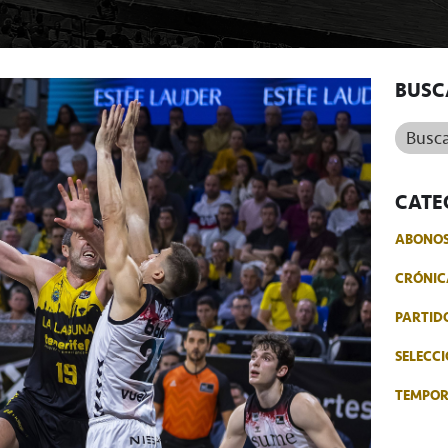
BUSC
Buscar.
CATE
ABONO
CRÓNIC
PARTID
SELECCI
TEMPO