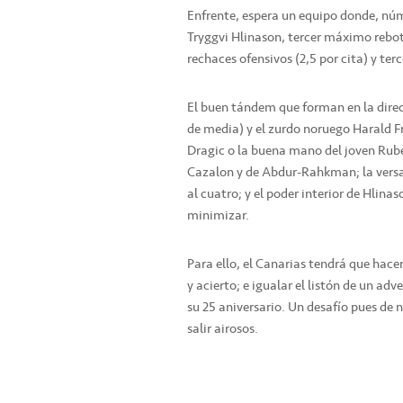
Enfrente, espera un equipo donde, núm
Tryggvi Hlinason, tercer máximo rebot
rechaces ofensivos (2,5 por cita) y ter
El buen tándem que forman en la direc
de media) y el zurdo noruego Harald Fr
Dragic o la buena mano del joven Rubén
Cazalon y de Abdur-Rahkman; la versat
al cuatro; y el poder interior de Hlina
minimizar.
Para ello, el Canarias tendrá que hace
y acierto; e igualar el listón de un adv
su 25 aniversario. Un desafío pues de n
salir airosos.