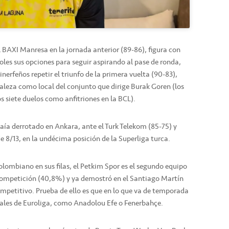
 BAXI Manresa en la jornada anterior (89-86), figura con
oles sus opciones para seguir aspirando al pase de ronda,
tinerfeños repetir el triunfo de la primera vuelta (90-83),
aleza como local del conjunto que dirige Burak Goren (los
 siete duelos como anfitriones en la BCL).
aía derrotado en Ankara, ante el Turk Telekom (85-75) y
 8/13, en la undécima posición de la Superliga turca.
lombiano en sus filas, el Petkim Spor es el segundo equipo
 competición (40,8%) y ya demostró en el Santiago Martín
petitivo. Prueba de ello es que en lo que va de temporada
ivales de Euroliga, como Anadolou Efe o Fenerbahçe.