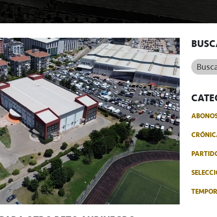
BUSC
Buscar.
CATE
ABONO
CRÓNIC
PARTID
SELECCI
TEMPO