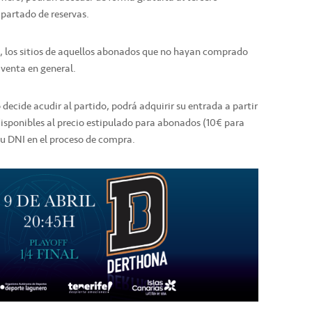
partado de reservas.
il, los sitios de aquellos abonados que no hayan comprado
 venta en general.
decide acudir al partido, podrá adquirir su entrada a partir
 disponibles al precio estipulado para abonados (10€ para
su DNI en el proceso de compra.