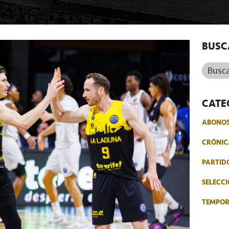
BUSC
Buscar.
CATE
ABONO
CRÓNIC
PARTID
SELECCI
TEMPO