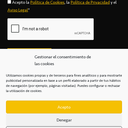
Acepto la
Política de Cookies
, la
Política de Privacidad
y el
Aviso Legal
*
Gestionar el consentimiento de
las cookies
Utilizamos cookies propias y de terceros para fines analíticos y para mostrarte
publicidad personalizada en base a un perfil elaborado a partir de tus hábitos
secretaria@cbcanarias.es
de navegación (por ejemplo, páginas visitadas). Puedes configurar o rechazar
+34 922 253 684
+34 922 315 909
la utilización de cookies.
C/Mercedes, s/n, Pabellón Insular de Tenerife Santiago Martín
Casa del Deporte / 38108 – La Laguna
Acepto
Denegar
POLÍTICA DE PRIVACIDAD
/
POLÍTICA DE COOKIES
/