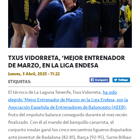
TXUS VIDORRETA, ‘MEJOR ENTRENADOR
DE MARZO’ EN LA LIGA ENDESA
Jueves, 3 Abril, 2025 - 11:22
ETIQUETAS:
El técnico de La Laguna Tenerife, Txus Vidorreta,
ha sido
elegido ‘Mejor Entrenador de Marzo’ en la Liga Endesa, por la
Asociación Española de Entrenadores de Baloncesto (AEEB),
fruto del impoluto balance conseguido durante el mes recién
finalizado. Con él al mando del banquillo canarista, el
conjunto insular ganó los cinco encuentros ligueros disputados
ante Joventut de Badalona (82-81), Barça (92-95), Surne Bilbao