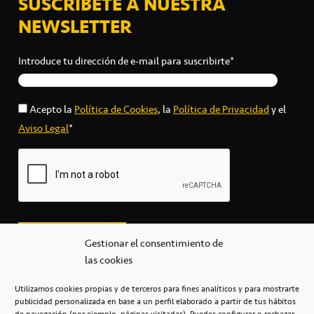
SUSCRÍBETE A NUESTRA
NEWSLETTER
Introduce tu dirección de e-mail para suscribirte*
Acepto la
Política de Cookies
, la
Política de Privacidad
y el
Aviso Legal
*
Gestionar el consentimiento de
las cookies
Utilizamos cookies propias y de terceros para fines analíticos y para mostrarte
publicidad personalizada en base a un perfil elaborado a partir de tus hábitos
secretaria@cbcanarias.es