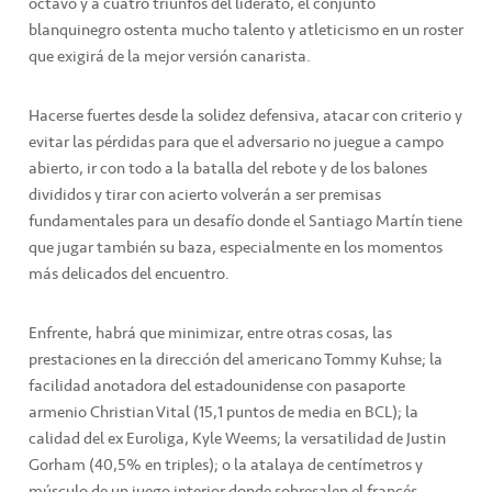
octavo y a cuatro triunfos del liderato, el conjunto
blanquinegro ostenta mucho talento y atleticismo en un roster
que exigirá de la mejor versión canarista.
Hacerse fuertes desde la solidez defensiva, atacar con criterio y
evitar las pérdidas para que el adversario no juegue a campo
abierto, ir con todo a la batalla del rebote y de los balones
divididos y tirar con acierto volverán a ser premisas
fundamentales para un desafío donde el Santiago Martín tiene
que jugar también su baza, especialmente en los momentos
más delicados del encuentro.
Enfrente, habrá que minimizar, entre otras cosas, las
prestaciones en la dirección del americano Tommy Kuhse; la
facilidad anotadora del estadounidense con pasaporte
armenio Christian Vital (15,1 puntos de media en BCL); la
calidad del ex Euroliga, Kyle Weems; la versatilidad de Justin
Gorham (40,5% en triples); o la atalaya de centímetros y
músculo de un juego interior donde sobresalen el francés