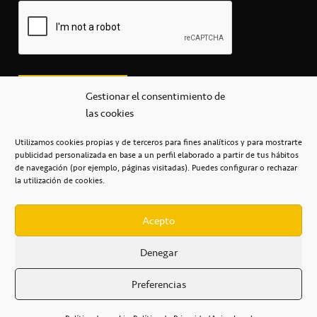
Gestionar el consentimiento de
las cookies
Utilizamos cookies propias y de terceros para fines analíticos y para mostrarte
publicidad personalizada en base a un perfil elaborado a partir de tus hábitos
secretaria@cbcanarias.es
de navegación (por ejemplo, páginas visitadas). Puedes configurar o rechazar
+34 922 253 684
+34 922 315 909
la utilización de cookies.
C/Mercedes, s/n, Pabellón Insular de Tenerife Santiago Martín
Casa del Deporte / 38108 – La Laguna
Acepto
Denegar
POLÍTICA DE PRIVACIDAD
/
POLÍTICA DE COOKIES
/
Preferencias
AVISO LEGAL
/
CONDICIONES
COMERCIALES
/
ACCESIBILIDAD