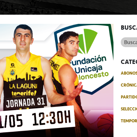
BUSC
Buscar.
CATE
ABONO
CRÓNIC
PARTID
SELECCI
TEMPO