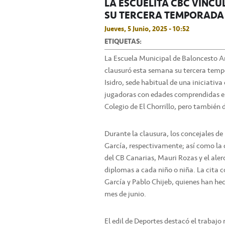
LA ESCUELITA CBC VINC
SU TERCERA TEMPORADA
Jueves, 5 Junio, 2025 - 10:52
ETIQUETAS:
La Escuela Municipal de Baloncesto A
clausuró esta semana su tercera temp
Isidro, sede habitual de una iniciativ
jugadoras con edades comprendidas en
Colegio de El Chorrillo, pero también 
Durante la clausura, los concejales de
García, respectivamente; así como la d
del CB Canarias, Mauri Rozas y el alero
diplomas a cada niño o niña. La cita 
García y Pablo Chijeb, quienes han he
mes de junio.
El edil de Deportes destacó el trabajo