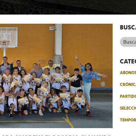
BUSC
Buscar.
CATE
ABONO
CRÓNIC
PARTID
SELECCI
TEMPO