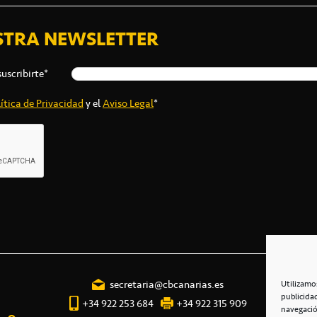
STRA NEWSLETTER
suscribirte*
ítica de Privacidad
y el
Aviso Legal
*
secretaria@cbcanarias.es
Utilizamo
publicida
+34 922 253 684
+34 922 315 909
navegació