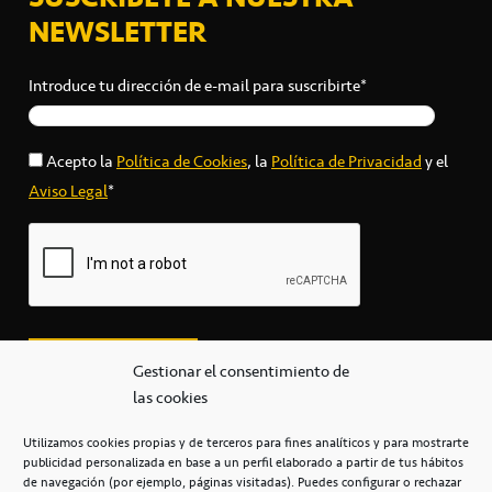
NEWSLETTER
Introduce tu dirección de e-mail para suscribirte*
Acepto la
Política de Cookies
, la
Política de Privacidad
y el
Aviso Legal
*
Gestionar el consentimiento de
las cookies
Utilizamos cookies propias y de terceros para fines analíticos y para mostrarte
publicidad personalizada en base a un perfil elaborado a partir de tus hábitos
secretaria@cbcanarias.es
de navegación (por ejemplo, páginas visitadas). Puedes configurar o rechazar