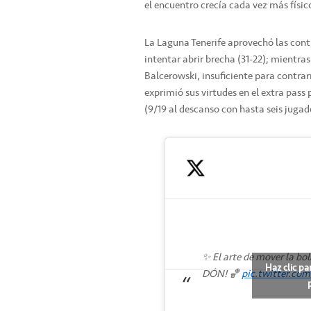
el encuentro crecía cada vez más físic
La Laguna Tenerife aprovechó las cont
intentar abrir brecha (31-22); mientra
Balcerowski, insuficiente para contrarr
exprimió sus virtudes en el extra pass 
(9/19 al descanso con hasta seis jugad
✨ El arte de mover la bo
Haz clic pa
DÓN! 🏀
pic.twitter.c