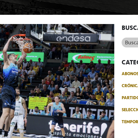
BUSC
Buscar.
CATE
ABONO
CRÓNIC
PARTID
SELECCI
TEMPO