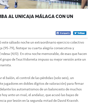
MBA AL UNICAJA MÁLAGA CON UN
mó este sábado noche un extraordinario ejercicio colectivo
 (95-79), festejar su cuarta alegría consecutiva y
ga Endesa (4/0). En otra noche memorable, de esas que hacen
 el grupo de Txus Vidorreta impuso su mejor versión ante un
anarista.
r el balón, el control de las pérdidas (solo seis), un
ete jugadores en dobles dígitos de valoración) para firmar
go delante los automatismos de un baloncesto de muchos
de hoy ante un rival, el andaluz, que acusó las bajas de
sencia por lesión en la segunda mitad de David Kravish.