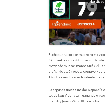
Haz clic pa
El choque nació con mucho ritmo y con
8), mientras los anfitriones surtían de
metiendo muchas manos atrás, el Canar
arañando algún rebote ofensivo y apro
13-8, tras sendos aciertos desde más 
La segunda unidad insular respondía c
los de Txus Vidorreta ir ganando en c
Scrubb y James Webb III, con ocho pu