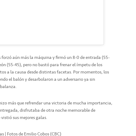
as forzó aún más la máquina y firmó un 8-0 de entrada (55-
eón (55-45), pero no bastó para frenar el ímpetu de los
os a la causa desde distintas facetas. Por momentos, los
ndo el balón y desarbolaron a un adversario ya sin
 balanza.
o hizo más que refrendar una victoria de mucha importancia,
 entregada, disfrutaba de otra noche memorable de
vistió sus mejores galas.
cas | Fotos de Emilio Cobos (CBC)