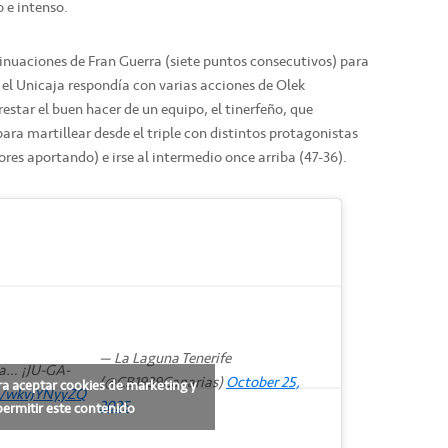
o e intenso.
inuaciones de Fran Guerra (siete puntos consecutivos) para
s el Unicaja respondía con varias acciones de Olek
estar el buen hacer de un equipo, el tinerfeño, que
para martillear desde el triple con distintos protagonistas
ores aportando) e irse al intermedio once arriba (47-36).
— La Laguna Tenerife
la… ¡JU-GA-
(@CB1939Canarias)
October 25,
ra aceptar cookies de marketing y
om/wkvJYNyyZQ
2025
permitir este contenido