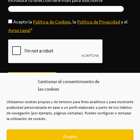
Introduce tu dirección de e-mail para suscribirte*
Acepto la
Política de Cookies
, la
Política de Privacidad
y el
Aviso Legal
*
Gestionar el consentimiento de
las cookies
Utilizamos cookies propias y de terceros para fines analíticos y para mostrarte
publicidad personalizada en base a un perfil elaborado a partir de tus hábitos
secretaria@cbcanarias.es
de navegación (por ejemplo, páginas visitadas). Puedes configurar o rechazar
+34 922 253 684
+34 922 315 909
la utilización de cookies.
C/Mercedes, s/n, Pabellón Insular de Tenerife Santiago Martín
Casa del Deporte / 38108 – La Laguna
Acepto