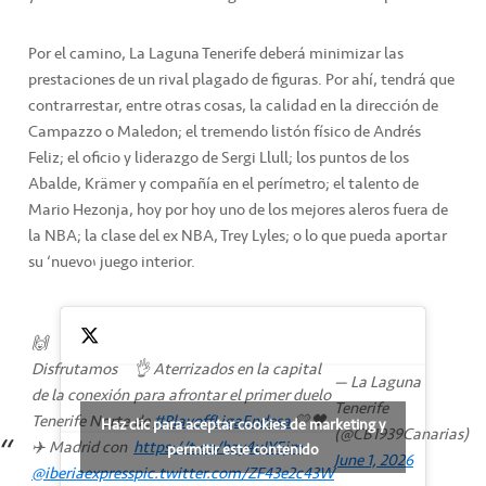
Por el camino, La Laguna Tenerife deberá minimizar las
prestaciones de un rival plagado de figuras. Por ahí, tendrá que
contrarrestar, entre otras cosas, la calidad en la dirección de
Campazzo o Maledon; el tremendo listón físico de Andrés
Feliz; el oficio y liderazgo de Sergi Llull; los puntos de los
Abalde, Krämer y compañía en el perímetro; el talento de
Mario Hezonja, hoy por hoy uno de los mejores aleros fuera de
la NBA; la clase del ex NBA, Trey Lyles; o lo que pueda aportar
su ‘nuevo’ juego interior.
🙌
Disfrutamos
👌 Aterrizados en la capital
— La Laguna
de la conexión
para afrontar el primer duelo
Tenerife
Tenerife Norte
de
#PlayoffLigaEndesa
💛🖤
Haz clic para aceptar cookies de marketing y
(@CB1939Canarias)
✈️ Madrid con
https://t.co/hzy4uJYEjm
permitir este contenido
June 1, 2026
@iberiaexpress
pic.twitter.com/ZF43e2c43W