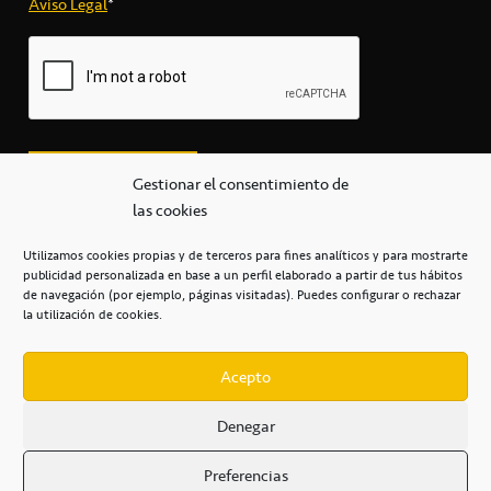
Aviso Legal
*
Gestionar el consentimiento de
las cookies
Utilizamos cookies propias y de terceros para fines analíticos y para mostrarte
publicidad personalizada en base a un perfil elaborado a partir de tus hábitos
secretaria@cbcanarias.es
de navegación (por ejemplo, páginas visitadas). Puedes configurar o rechazar
+34 922 253 684
+34 922 315 909
la utilización de cookies.
C/Mercedes, s/n, Pabellón Insular de Tenerife Santiago Martín
Casa del Deporte / 38108 – La Laguna
Acepto
Denegar
POLÍTICA DE PRIVACIDAD
/
POLÍTICA DE COOKIES
/
Preferencias
AVISO LEGAL
/
CONDICIONES