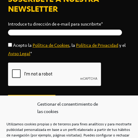
NEWSLETTER
Introduce tu dirección de e-mail para suscribirte*
Acepto la
Política de Cookies
, la
Política de Privacidad
y el
Aviso Legal
*
Gestionar el consentimiento de
las cookies
Utilizamos cookies propias y de terceros para fines analíticos y para mostrarte
publicidad personalizada en base a un perfil elaborado a partir de tus hábitos
secretaria@cbcanarias.es
de navegación (por ejemplo, páginas visitadas). Puedes configurar o rechazar