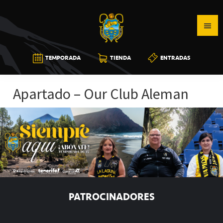
Saltar
Saltar
Saltar
a
al
a
la
contenido
la
navegación
principal
barra
CB
TEMPORADA
TIENDA
ENTRADAS
principal
lateral
CANARIAS
principal
Apartado – Our Club Aleman
PATROCINADORES