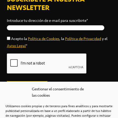
NEWSLETTER
Introduce tu dirección de e-mail para suscribirte*
Acepto la
Política de Cookies
, la
Política de Privacidad
y el
Aviso Legal
*
Gestionar el consentimiento de
las cookies
Utilizamos cookies propias y de terceros para fines analíticos y para mostrarte
publicidad personalizada en base a un perfil elaborado a partir de tus hábitos
secretaria@cbcanarias.es
de navegación (por ejemplo, páginas visitadas). Puedes configurar o rechazar