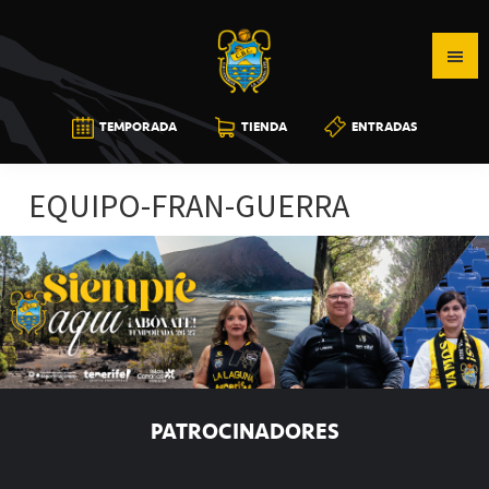
Saltar
Saltar
Saltar
a
al
a
la
contenido
la
navegación
principal
barra
CB
TEMPORADA
TIENDA
ENTRADAS
principal
lateral
CANARIAS
principal
EQUIPO-FRAN-GUERRA
PATROCINADORES