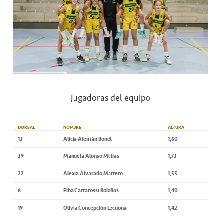
Jugadoras del equipo
DORSAL
NOMBRE
ALTURA
13
Alicia Alemán Bonet
1,60
29
Manuela Alonso Mejías
1,73
22
Alexia Alvarado Marrero
1,55
6
Elba Cattarossi Bolaños
1,40
19
Olivia Concepción Lecuona
1,42