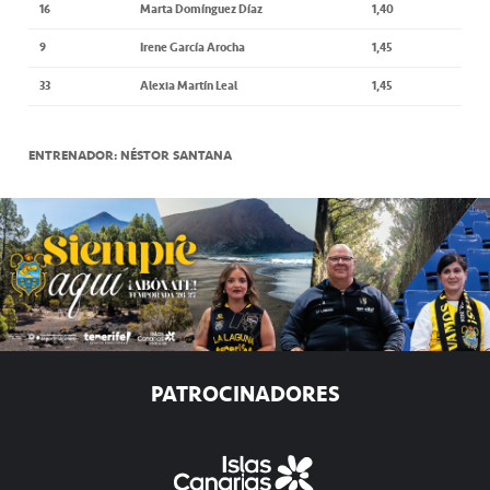
16
Marta Domínguez Díaz
1,40
9
Irene García Arocha
1,45
33
Alexia Martín Leal
1,45
ENTRENADOR: NÉSTOR SANTANA
PATROCINADORES