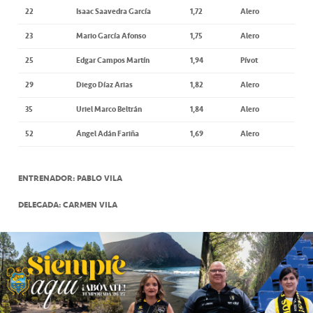
22
Isaac Saavedra García
1,72
Alero
23
Mario García Afonso
1,75
Alero
25
Edgar Campos Martín
1,94
Pívot
29
Diego Díaz Arias
1,82
Alero
35
Uriel Marco Beltrán
1,84
Alero
52
Ángel Adán Fariña
1,69
Alero
ENTRENADOR: PABLO VILA
DELEGADA: CARMEN VILA