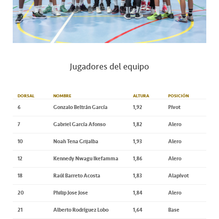
Jugadores del equipo
DORSAL
NOMBRE
ALTURA
POSICIÓN
6
Gonzalo Beltrán García
1,92
Pívot
7
Gabriel García Afonso
1,82
Alero
10
Noah Tena Grijalba
1,93
Alero
12
Kennedy Nwagu Ikefamma
1,86
Alero
18
Raúl Barreto Acosta
1,83
Alapívot
20
Philip Jose Jose
1,84
Alero
21
Alberto Rodríguez Lobo
1,64
Base