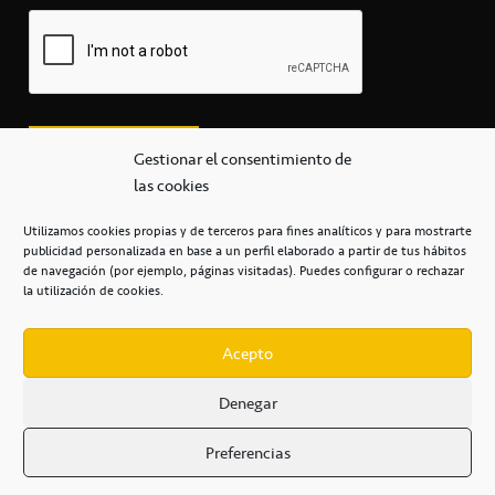
Gestionar el consentimiento de
las cookies
Utilizamos cookies propias y de terceros para fines analíticos y para mostrarte
publicidad personalizada en base a un perfil elaborado a partir de tus hábitos
secretaria@cbcanarias.es
de navegación (por ejemplo, páginas visitadas). Puedes configurar o rechazar
+34 922 253 684
+34 922 315 909
la utilización de cookies.
C/Mercedes, s/n, Pabellón Insular de Tenerife Santiago Martín
Casa del Deporte / 38108 – La Laguna
Acepto
Denegar
POLÍTICA DE PRIVACIDAD
/
POLÍTICA DE COOKIES
/
Preferencias
AVISO LEGAL
/
CONDICIONES
COMERCIALES
/
ACCESIBILIDAD