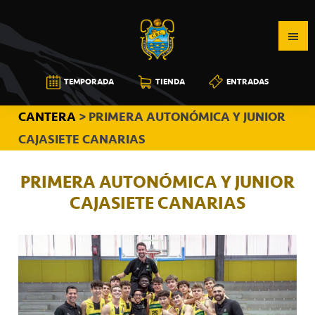
Saltar
Saltar
Saltar
a
al
a
la
contenido
la
navegación
principal
barra
CB
TEMPORADA
TIENDA
ENTRADAS
principal
lateral
CANARIAS
principal
CANTERA
> PRIMERA AUTONÓMICA Y JUNIOR
CAJASIETE CANARIAS
PRIMERA AUTONÓMICA Y JUNIOR
CAJASIETE CANARIAS