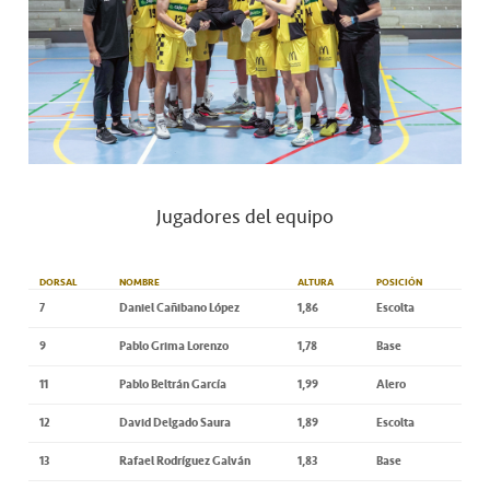
Jugadores del equipo
DORSAL
NOMBRE
ALTURA
POSICIÓN
7
Daniel Cañibano López
1,86
Escolta
9
Pablo Grima Lorenzo
1,78
Base
11
Pablo Beltrán García
1,99
Alero
12
David Delgado Saura
1,89
Escolta
13
Rafael Rodríguez Galván
1,83
Base