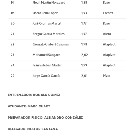
14
Noah Martin Norgaard
1,88
Base
19
Oscar Peña López
1,93
Escolta
20
José Oramas Martel
1,77
Base
21
Sergio García Morales
1,97
Alero
22
Gonzalo Gisbert Casañas
1,98
Alapívot
23
Mohamed Sangare
2,02
Alapívot
24
Iván Esteban Glader
1,99
Alapívot
25
Jorge García García
2,01
Pívot
ENTRENADOR: RONALD CÓMEZ
AYUDANTE: MARC GUART
PREPARADOR FÍSICO: ALEJANDRO GONZÁLEZ
DELEGADO: NÉSTOR SANTANA