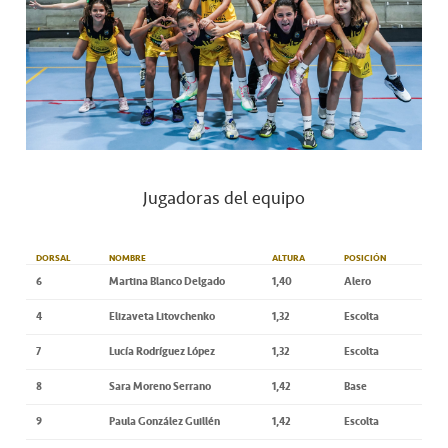
Jugadoras del equipo
DORSAL
NOMBRE
ALTURA
POSICIÓN
6
Martina Blanco Delgado
1,40
Alero
4
Elizaveta Litovchenko
1,32
Escolta
7
Lucía Rodríguez López
1,32
Escolta
8
Sara Moreno Serrano
1,42
Base
9
Paula González Guillén
1,42
Escolta