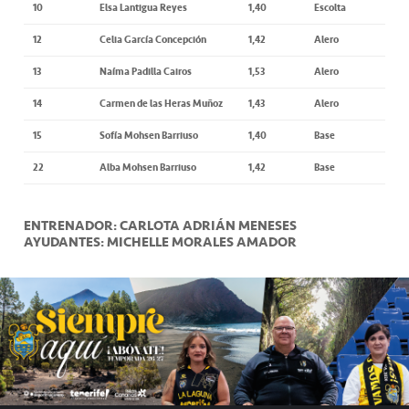
10
Elsa Lantigua Reyes
1,40
Escolta
12
Celia García Concepción
1,42
Alero
13
Naíma Padilla Cairos
1,53
Alero
14
Carmen de las Heras Muñoz
1,43
Alero
15
Sofía Mohsen Barriuso
1,40
Base
22
Alba Mohsen Barriuso
1,42
Base
ENTRENADOR: CARLOTA ADRIÁN MENESES
AYUDANTES: MICHELLE MORALES AMADOR